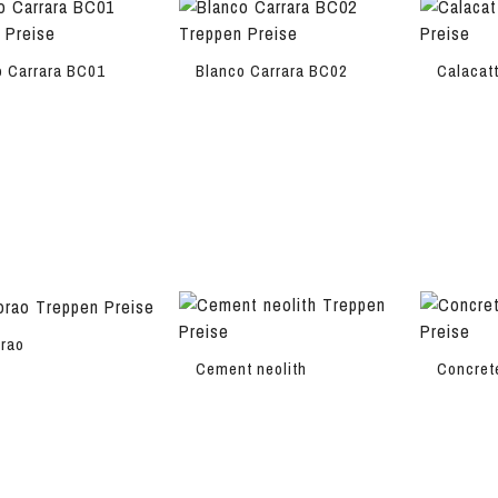
o Carrara BC01
Blanco Carrara BC02
Calacat
orao
Cement neolith
Concret