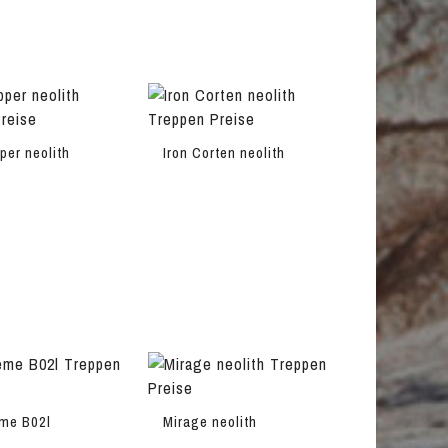
per neolith
Iron Corten neolith
me B02l
Mirage neolith