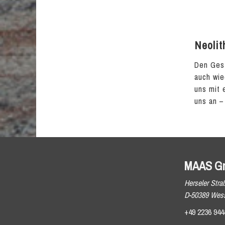
Neolit
Den Gest
auch wie
uns mit 
uns an –
MAAS G
Herseler Stra
D-50389 Wess
+49 2236 944