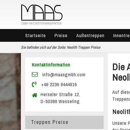
Startseite
Preise
Außentreppen
Innentr
Sie befinden sich auf der Seite:
Neolith Treppen Preise
Die 
Kontaktinformation
Neol
info@maasgmbh.com
+49 2236 9444916
Auf dies
Herseler Straße 12,
Treppena
D-50389 Wesseling
Neolit
Treppen Preise
Unsere P