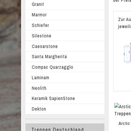
der Prei
Granit
Marmor
Zur Au
Schiefer
jewei
Silestone
Caesarstone
Santa Margherita
Compac Quarzagglo
Laminam
Neolith
Keramik SapienStone
Dekton
Arctic
Treppen Deutschland