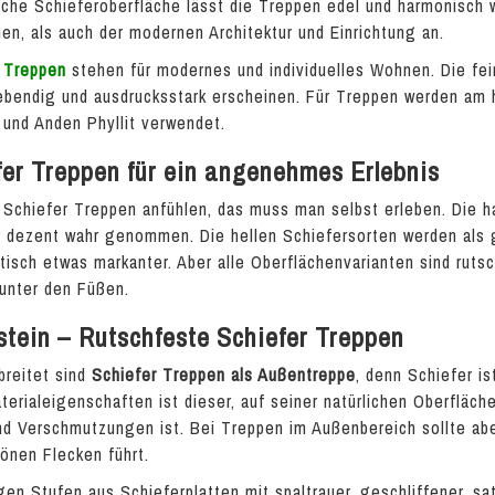
sche Schieferoberfläche lässt die Treppen edel und harmonisch w
hen, als auch der modernen Architektur und Einrichtung an.
 Treppen
stehen für modernes und individuelles Wohnen. Die fei
ebendig und ausdrucksstark erscheinen. Für Treppen werden am 
 und Anden Phyllit verwendet.
fer Treppen für ein angenehmes Erlebnis
 Schiefer Treppen anfühlen, das muss man selbst erleben. Die 
r dezent wahr genommen. Die hellen Schiefersorten werden als 
tisch etwas markanter. Aber alle Oberflächenvarianten sind rut
 unter den Füßen.
stein – Rutschfeste Schiefer Treppen
breitet sind
Schiefer Treppen als Außentreppe
, denn Schiefer i
terialeigenschaften ist dieser, auf seiner natürlichen Oberfläc
d Verschmutzungen ist. Bei Treppen im Außenbereich sollte ab
önen Flecken führt.
igen Stufen aus Schieferplatten mit spaltrauer, geschliffener, s