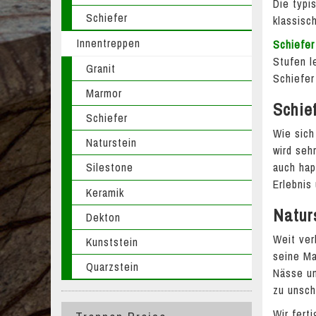
Die typi
Schiefer
klassisc
Innentreppen
Schiefer
Stufen l
Granit
Schiefer
Marmor
Schie
Schiefer
Wie sich
Naturstein
wird seh
Silestone
auch hap
Erlebnis
Keramik
Natur
Dekton
Weit ver
Kunststein
seine Ma
Quarzstein
Nässe un
zu unsch
Wir fert