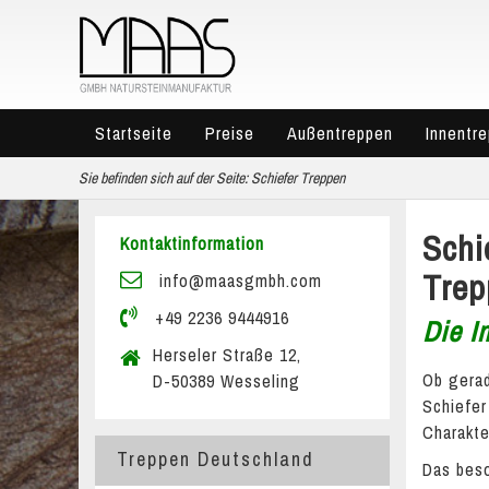
Startseite
Preise
Außentreppen
Innentr
Sie befinden sich auf der Seite:
Schiefer Treppen
Schi
Kontaktinformation
Trep
info@maasgmbh.com
+49 2236 9444916
Die I
Herseler Straße 12,
Ob gerad
D-50389 Wesseling
Schiefer
Charakte
Treppen Deutschland
Das bes