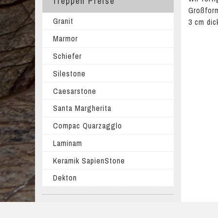
Treppen Preise
Großform
Granit
3 cm dic
Marmor
Schiefer
Silestone
Caesarstone
Santa Margherita
Compac Quarzagglo
Laminam
Keramik SapienStone
Dekton