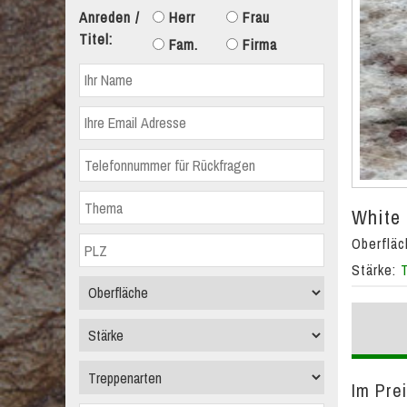
Anreden /
Herr
Frau
Titel:
Fam.
Firma
White 
Oberflä
Stärke:
Im Prei