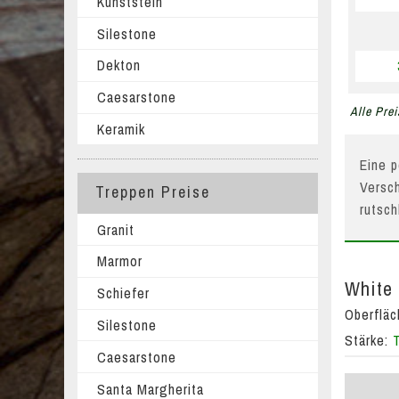
Kunststein
Silestone
Dekton
Caesarstone
Alle Prei
Keramik
Eine p
Versch
Treppen Preise
rutsc
Granit
Marmor
White 
Schiefer
Oberflä
Silestone
Stärke:
Caesarstone
Santa Margherita