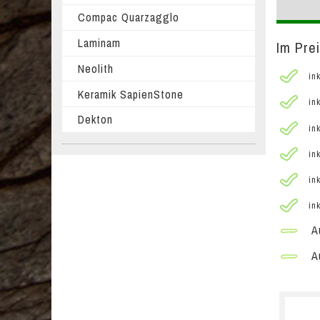
Compac Quarzagglo
Laminam
Im Prei
Neolith
ink
Keramik SapienStone
ink
Dekton
ink
ink
ink
ink
Au
Au