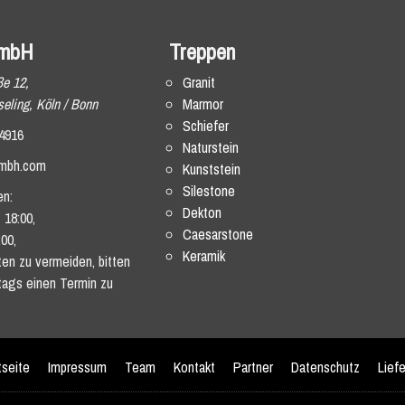
mbH
Treppen
ße 12,
Granit
eling, Köln / Bonn
Marmor
Schiefer
4916
Naturstein
mbh.com
Kunststein
Silestone
en:
Dekton
 18:00,
Caesarstone
:00,
Keramik
en zu vermeiden, bitten
tags einen Termin zu
tseite
Impressum
Team
Kontakt
Partner
Datenschutz
Lief