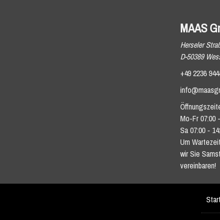
MAAS G
Herseler Stra
D-50389 Wess
+49 2236 944
info@maasg
Öffnungszeit
Mo-Fr 07:00 -
Sa 07:00 - 14
Um Wartezeit
wir Sie Sams
vereinbaren!
Star