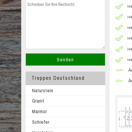
ink
ink
ink
ink
ink
ink
Au
Treppen Deutschland
Au
Naturstein
Granit
Marmor
Schiefer