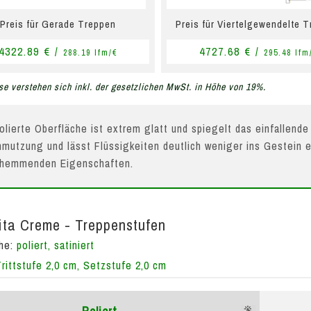
Preis für Gerade Treppen
Preis für Viertelgewendelte 
4322.89 € /
4727.68 € /
288.19 lfm/€
295.48 lfm
se verstehen sich inkl. der gesetzlichen MwSt. in Höhe von 19%.
olierte Oberfläche ist extrem glatt und spiegelt das einfallende
mutzung und lässt Flüssigkeiten deutlich weniger ins Gestein e
hhemmenden Eigenschaften.
ta Creme - Treppenstufen
che:
poliert, satiniert
Trittstufe 2,0 cm, Setzstufe 2,0 cm