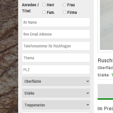
Anreden /
Herr
Frau
Titel:
Fam.
Firma
Ruschi
Oberflä
Stärke:
Im Pre