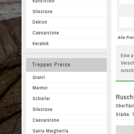
Kunststein
Silestone
Dekton
Caesarstone
Alle Prei
Keramik
Eine p
Versch
Treppen Preise
rutsc
Granit
Marmor
Ruschi
Schiefer
Oberflä
Silestone
Stärke:
Caesarstone
Santa Margherita