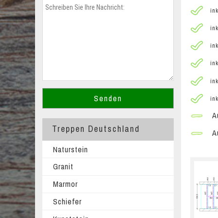
ink
ink
ink
ink
ink
ink
Au
Treppen Deutschland
Au
Naturstein
Granit
Marmor
Schiefer