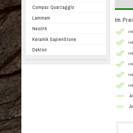
Compac Quarzagglo
Laminam
Im Pre
Neolith
ink
Keramik SapienStone
ink
Dekton
ink
ink
ink
ink
Au
Au