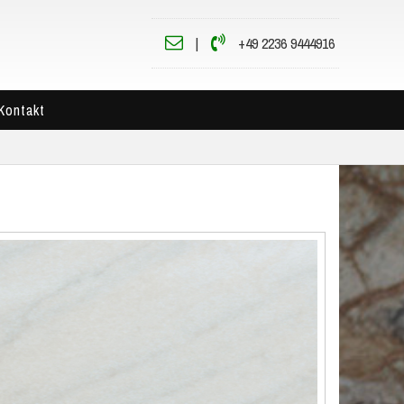
|
+49 2236 9444916
Kontakt