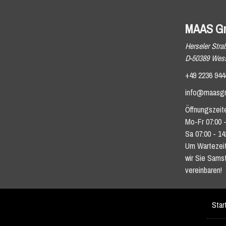
MAAS G
Herseler Stra
D-50389 Wess
+49 2236 944
info@maasg
Öffnungszeit
Mo-Fr 07:00 -
Sa 07:00 - 14
Um Wartezeit
wir Sie Sams
vereinbaren!
Star