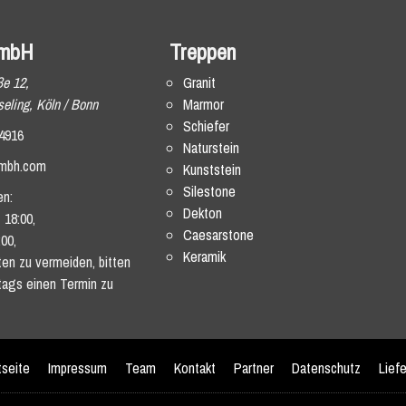
mbH
Treppen
ße 12,
Granit
eling, Köln / Bonn
Marmor
Schiefer
4916
Naturstein
mbh.com
Kunststein
Silestone
en:
Dekton
 18:00,
Caesarstone
:00,
Keramik
en zu vermeiden, bitten
tags einen Termin zu
tseite
Impressum
Team
Kontakt
Partner
Datenschutz
Lief