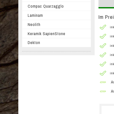
Compac Quarzagglo
Laminam
Im Pre
Neolith
ink
Keramik SapienStone
ink
Dekton
ink
ink
ink
ink
Au
Au