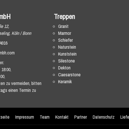
mbH
Treppen
ße 12,
Granit
eling, Köln / Bonn
Marmor
Schiefer
4916
Naturstein
mbh.com
Kunststein
Silestone
en:
Dekton
 18:00,
Caesarstone
:00,
Keramik
en zu vermeiden, bitten
tags einen Termin zu
tseite
Impressum
Team
Kontakt
Partner
Datenschutz
Lief