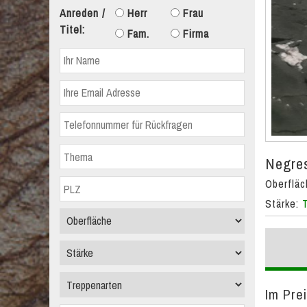
Anreden /
Herr
Frau
Titel:
Fam.
Firma
Negres
Oberflä
Stärke:
Im Pre