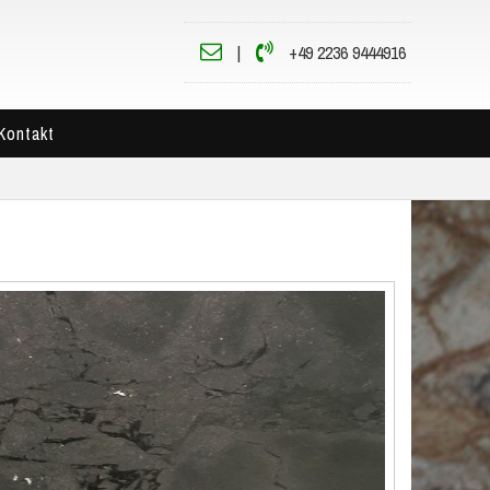
|
+49 2236 9444916
Kontakt