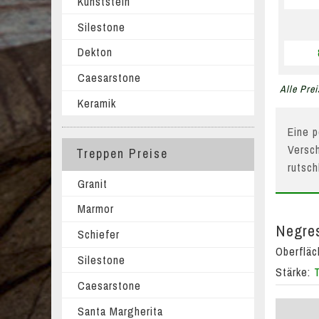
Kunststein
Silestone
Dekton
Caesarstone
Alle Prei
Keramik
Eine p
Versch
Treppen Preise
rutsc
Granit
Marmor
Negres
Schiefer
Oberflä
Silestone
Stärke:
Caesarstone
Santa Margherita