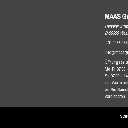
MAAS G
Herseler Stra
D-50389 Wess
+49 2236 944
info@maasg
Öffnungszeit
Mo-Fr 07:00 -
Sa 07:00 - 14
Um Wartezeit
wir Sie Sams
vereinbaren!
Star