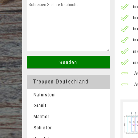
ink
ink
ink
ink
ink
ink
Au
Treppen Deutschland
Au
Naturstein
Granit
Marmor
Schiefer