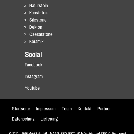
Naturstein
Kunststein
Silestone
Dekton
Caesarstone
Keramik
Social
Facebook
Instagram
Youtube
Startseite
Impressum
Team
Kontakt
Partner
Datenschutz
Lieferung
© 2012 - 2026 MAAS GmbH
MAAG-PROJEKT: Web Design und SEO Optimierung