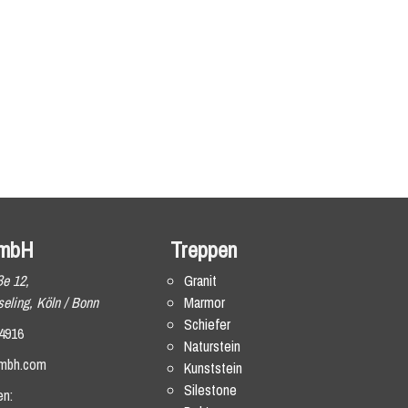
mbH
Treppen
ße 12,
Granit
eling, Köln / Bonn
Marmor
Schiefer
4916
Naturstein
mbh.com
Kunststein
Silestone
en: