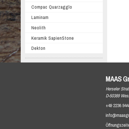
Compac Quarzagglo
Laminam
Neolith
Keramik SapienStone
Dekton
MAAS G
Herseler Stra
D-50389 Wess
+49 2236 944
info@maasg
Öffnungszeit