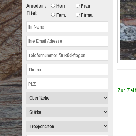
Anreden /
Herr
Frau
Titel:
Fam.
Firma
Zur Zeit