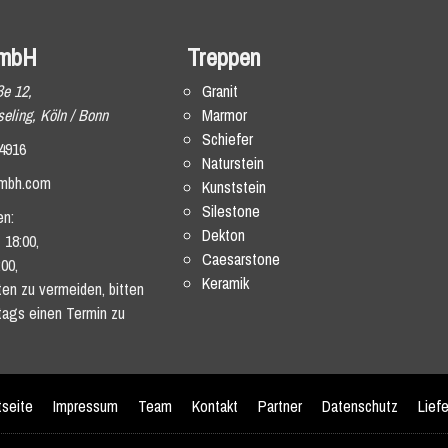
mbH
Treppen
ße 12,
Granit
eling, Köln / Bonn
Marmor
Schiefer
4916
Naturstein
mbh.com
Kunststein
Silestone
en:
Dekton
 18:00,
Caesarstone
:00,
Keramik
en zu vermeiden, bitten
tags einen Termin zu
tseite
Impressum
Team
Kontakt
Partner
Datenschutz
Lief