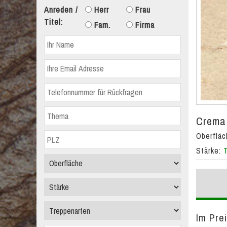
Anreden /
Herr
Frau
Titel:
Fam.
Firma
Crema 
Oberflä
Stärke:
Im Prei