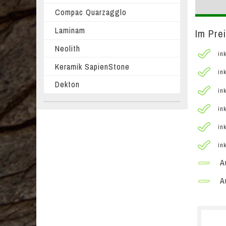
Compac Quarzagglo
Laminam
Im Prei
Neolith
ink
Keramik SapienStone
ink
Dekton
ink
ink
ink
ink
Au
Au