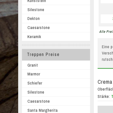
Kunststein
Silestone
Dekton
Caesarstone
Alle Prei
Keramik
Eine p
Versch
Treppen Preise
rutsc
Granit
Marmor
Crema 
Schiefer
Oberflä
Silestone
Stärke:
Caesarstone
Santa Margherita