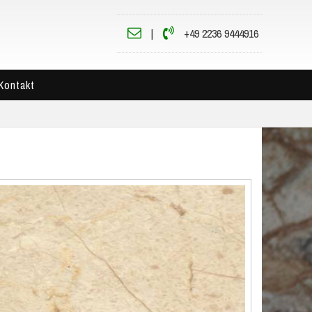
|
+49 2236 9444916
Kontakt