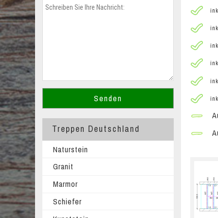
ink
ink
ink
ink
ink
ink
Au
Treppen Deutschland
Au
Naturstein
Granit
Marmor
Schiefer