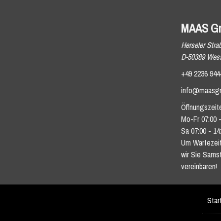
MAAS G
Herseler Stra
D-50389 Wess
+49 2236 944
info@maasg
Öffnungszeit
Mo-Fr 07:00 -
Sa 07:00 - 14
Um Wartezeit
wir Sie Sams
vereinbaren!
Star