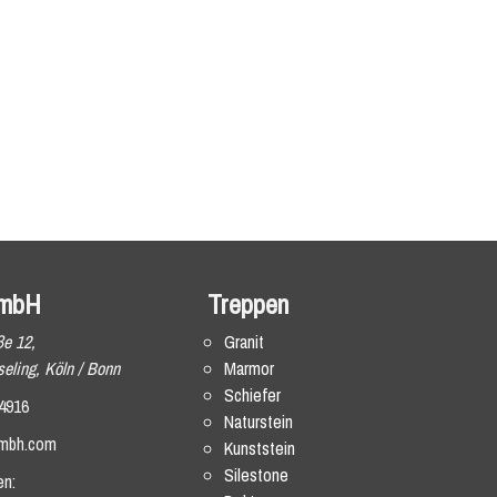
mbH
Treppen
ße 12,
Granit
eling, Köln / Bonn
Marmor
Schiefer
4916
Naturstein
mbh.com
Kunststein
Silestone
en: