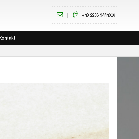
|
+49 2236 9444916
Kontakt