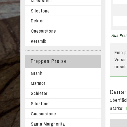
Kunststein
Silestone
Dekton
Caesarstone
Alle Prei
Keramik
Eine p
Versch
Treppen Preise
rutsc
Granit
Marmor
Carrar
Schiefer
Oberflä
Silestone
Stärke:
Caesarstone
Santa Margherita