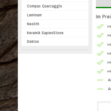
Compac Quarzagglo
Laminam
Im Pre
Neolith
ink
Keramik SapienStone
ink
Dekton
ink
ink
ink
ink
Au
Au