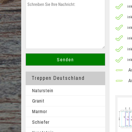
ink
ink
ink
ink
ink
ink
Au
Treppen Deutschland
Au
Naturstein
Granit
Marmor
Schiefer