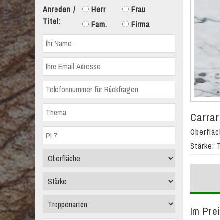
Anreden /
Herr
Frau
Titel:
Fam.
Firma
Carrar
Oberflä
Stärke:
Im Pre