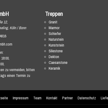
mbH
Treppen
ße 12,
Granit
eling, Köln / Bonn
Marmor
Schiefer
4916
Naturstein
mbh.com
Kunststein
Silestone
en:
Dekton
 18:00,
Caesarstone
:00,
Keramik
en zu vermeiden, bitten
tags einen Termin zu
tseite
Impressum
Team
Kontakt
Partner
Datenschutz
Lief