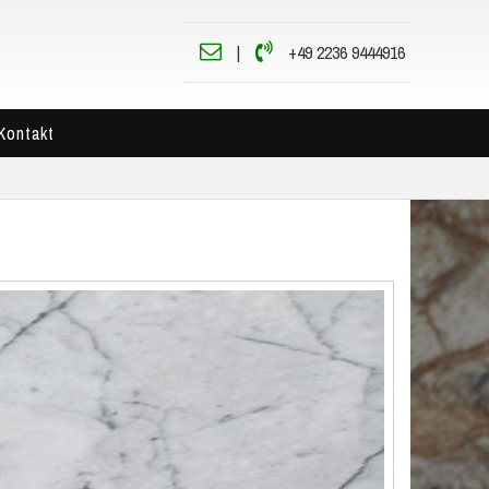
|
+49 2236 9444916
Kontakt