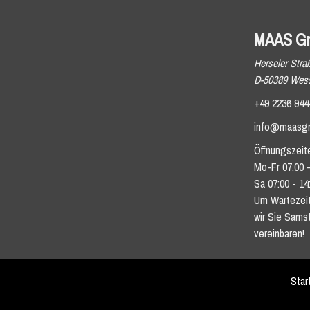
MAAS G
Herseler Stra
D-50389 Wess
+49 2236 944
info@maasg
Öffnungszeit
Mo-Fr 07:00 -
Sa 07:00 - 14
Um Wartezeit
wir Sie Sams
vereinbaren!
Star