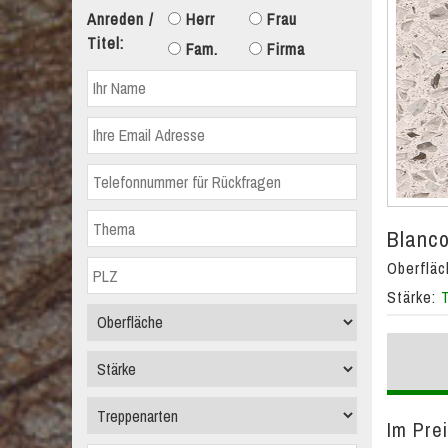
Anreden /
Herr
Frau
Titel:
Fam.
Firma
Blanco
Oberflä
Stärke:
Im Prei