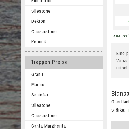
Kunststein
Silestone
Dekton
Caesarstone
Alle Prei
Keramik
Eine p
Versch
Treppen Preise
rutsc
Granit
Marmor
Blanco
Schiefer
Oberflä
Silestone
Stärke:
Caesarstone
Santa Margherita