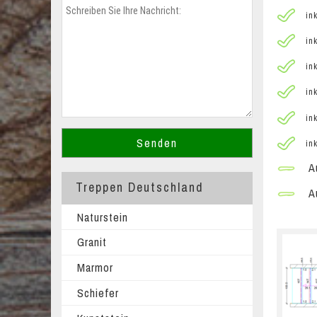
ink
ink
ink
ink
ink
ink
Au
Treppen Deutschland
Au
Naturstein
Granit
Marmor
Schiefer