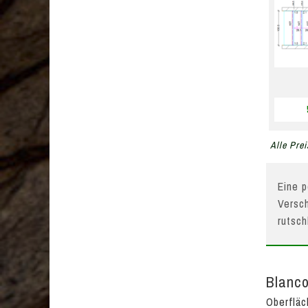
Alle Prei
Eine p
Versch
rutsc
Blanco
Oberflä