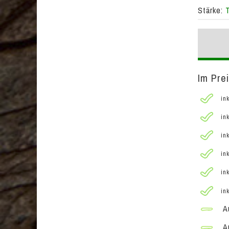
Stärke:
Im Prei
ink
ink
ink
ink
ink
ink
Au
Au