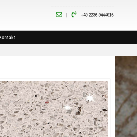
|
+49 2236 9444916
Kontakt