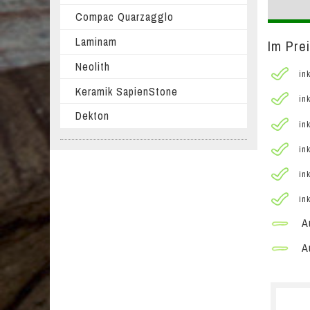
Compac Quarzagglo
Laminam
Im Prei
Neolith
ink
Keramik SapienStone
ink
Dekton
ink
ink
ink
ink
Au
Au