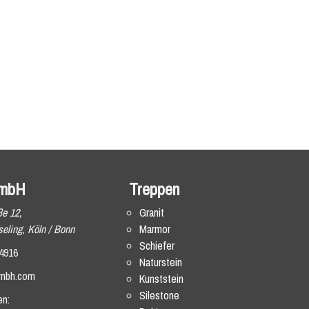
mbH
Treppen
ße 12,
Granit
eling, Köln / Bonn
Marmor
Schiefer
4916
Naturstein
mbh.com
Kunststein
Silestone
en: