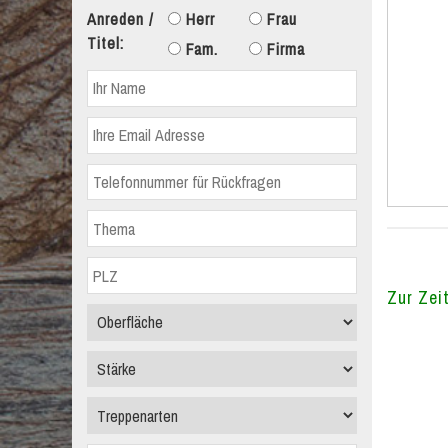
Anreden /
Herr
Frau
Titel:
Fam.
Firma
Zur Zeit