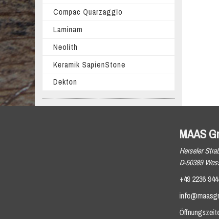
Compac Quarzagglo
Laminam
Neolith
Keramik SapienStone
Dekton
MAAS G
Herseler Stra
D-50389 Wess
+49 2236 944
info@maasg
Öffnungszeit