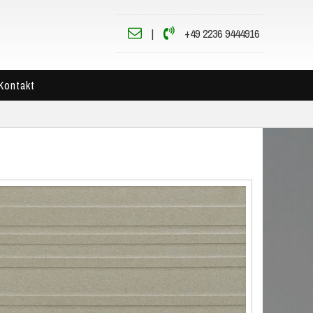
|
+49 2236 9444916
Kontakt