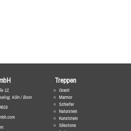
mbH
Treppen
ße 12,
Granit
eling, Köln / Bonn
Marmor
Schiefer
4916
Naturstein
mbh.com
Kunststein
Silestone
en: