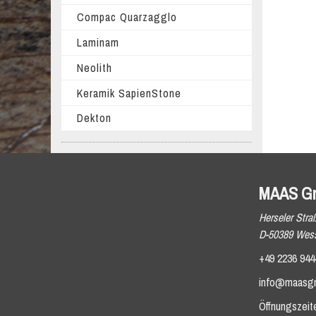
Compac Quarzagglo
Laminam
Neolith
Keramik SapienStone
Dekton
MAAS G
Herseler Stra
D-50389 Wess
+49 2236 944
info@maasg
Öffnungszeit